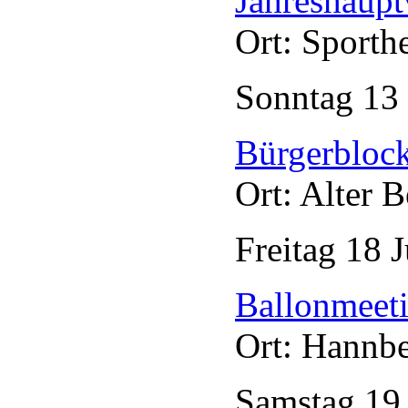
Jahreshaup
Ort: Sporth
Sonntag
13
Bürgerblock
Ort: Alter 
Freitag
18
J
Ballonmeet
Ort: Hannb
Samstag
1