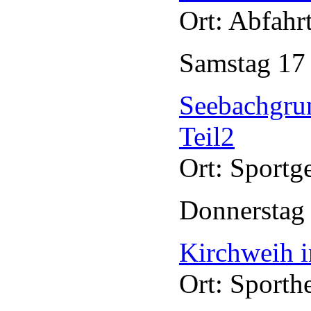
Ort: Abfahr
Samstag
1
Seebachgru
Teil2
Ort: Sportg
Donnersta
Kirchweih i
Ort: Sporth