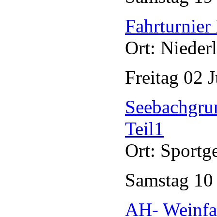
Fahrturnier 
Ort: Nieder
Freitag
02
J
Seebachgru
Teil1
Ort: Sportg
Samstag
1
AH- Weinfa